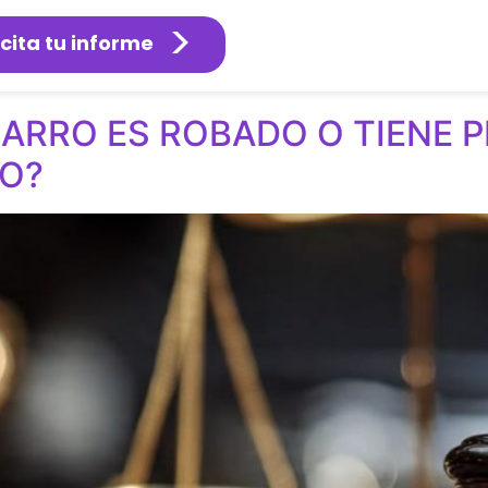
>
icita tu informe
CARRO ES ROBADO O TIENE 
O?