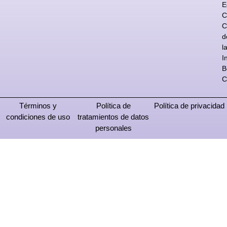
E
C
C
d
l
I
B
C
Términos y
Política de
Política de privacidad
condiciones de uso
tratamientos de datos
personales